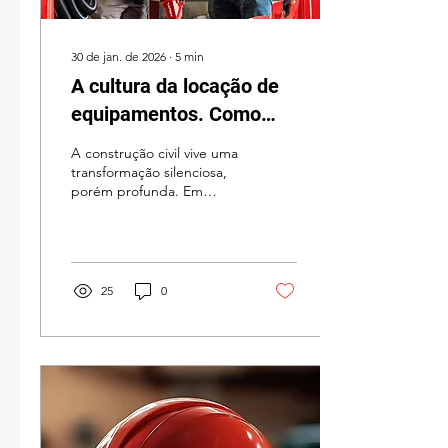
30 de jan. de 2026
∙
5
min
A cultura da locação de
equipamentos. Como
EUA e Europa já mostram
A construção civil vive uma
o caminho da construção
transformação silenciosa,
porém profunda. Em
mercados maduros como
Estados Unidos e Europa,
a lógica de possuir
grandes frotas próprias
vem sendo substituída por
25
0
um modelo mais
estratégico, baseado no
uso inteligente de
equipamentos por meio da
locação.