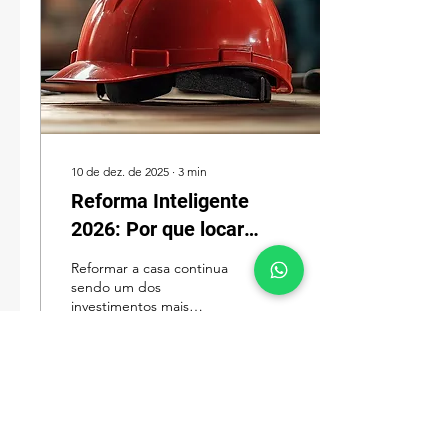
10 de dez. de 2025
∙
3
min
Reforma Inteligente
2026: Por que locar
equipamentos é a
Reformar a casa continua
escolha mais econômica
sendo um dos
investimentos mais
e eficiente para sua casa
significativos para famílias
brasileiras — e também
um dos que mais sofrem
com desperdício.
10
0